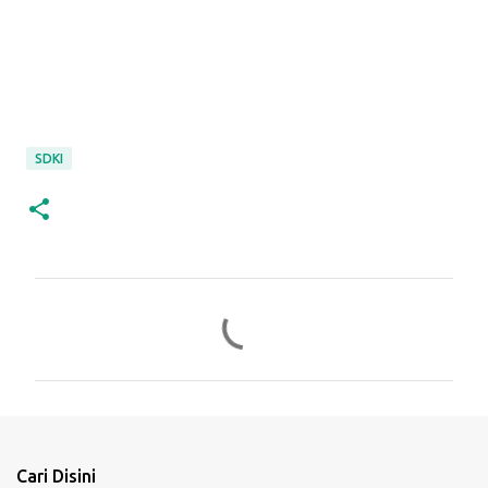
SDKI
C
o
m
m
e
n
Cari Disini