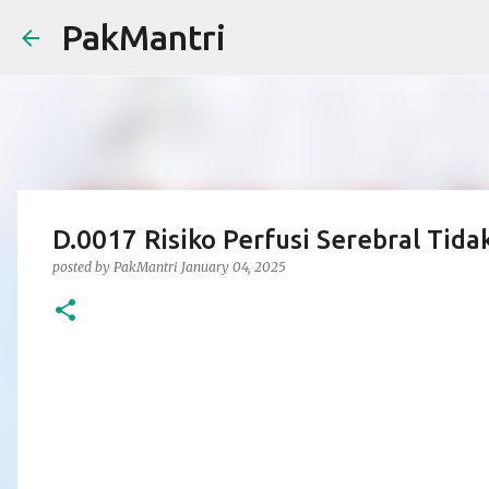
PakMantri
D.0017 Risiko Perfusi Serebral Tida
posted by
PakMantri
January 04, 2025